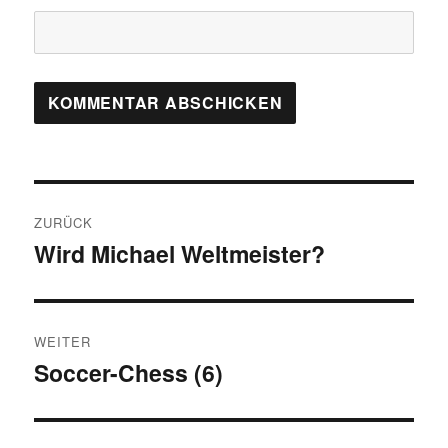
Beitragsnavigation
ZURÜCK
Wird Michael Weltmeister?
Vorheriger
Beitrag:
WEITER
Soccer-Chess (6)
Nächster
Beitrag: