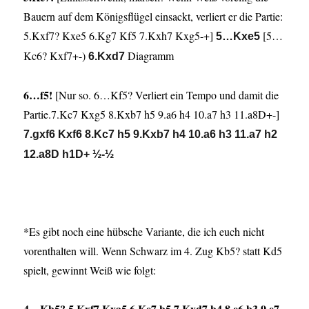
Bauern auf dem Königsflügel einsackt, verliert er die Partie:
5.Kxf7? Kxe5 6.Kg7 Kf5 7.Kxh7 Kxg5-+]
[5…
5…Kxe5
Kc6? Kxf7+-)
Diagramm
6.Kxd7
6…f5!
[Nur so. 6…Kf5? Verliert ein Tempo und damit die
Partie.7.Kc7 Kxg5 8.Kxb7 h5 9.a6 h4 10.a7 h3 11.a8D+-]
7.gxf6 Kxf6 8.Kc7 h5 9.Kxb7 h4 10.a6 h3 11.a7 h2
12.a8D h1D+ ½-½
*Es gibt noch eine hübsche Variante, die ich euch nicht
vorenthalten will. Wenn Schwarz im 4. Zug Kb5? statt Kd5
spielt, gewinnt Weiß wie folgt:
4…Kb5? 5.Kxf7 Kxa5 6.Ke7 b5 7.Kxd7 b4 8.e6 b3 9.e7