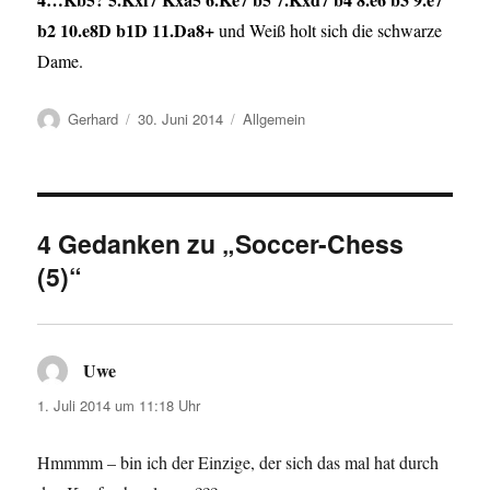
b2 10.e8D b1D 11.Da8+
und Weiß holt sich die schwarze
Dame.
Autor
Veröffentlicht
Kategorien
Gerhard
30. Juni 2014
Allgemein
am
4 Gedanken zu „Soccer-Chess
(5)“
Uwe
sagt:
1. Juli 2014 um 11:18 Uhr
Hmmmm – bin ich der Einzige, der sich das mal hat durch