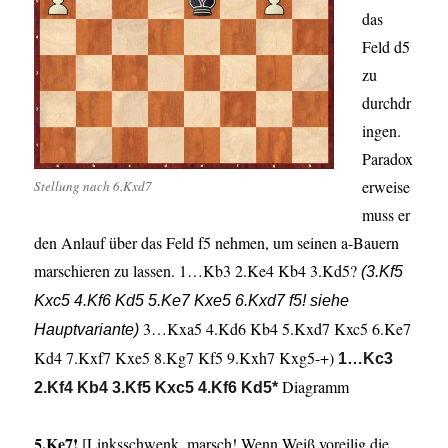
das
Feld d5
zu
durchdr
ingen.
Paradox
erweise
Stellung nach 6.Kxd7
muss er
den Anlauf über das Feld f5 nehmen, um seinen a-Bauern
marschieren zu lassen. 1…Kb3 2.Ke4 Kb4 3.Kd5?
(3.Kf5
Kxc5 4.Kf6 Kd5 5.Ke7 Kxe5 6.Kxd7 f5! siehe
3…Kxa5 4.Kd6 Kb4 5.Kxd7 Kxc5 6.Ke7
Hauptvariante)
Kd4 7.Kxf7 Kxe5 8.Kg7 Kf5 9.Kxh7 Kxg5-+)
1…Kc3
Diagramm
2.Kf4 Kb4 3.Kf5 Kxc5 4.Kf6 Kd5*
5.Ke7!
[Linksschwenk, marsch! Wenn Weiß voreilig die