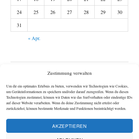
24
25
26
27
28
29
30
31
« Apr.
Startseite
Zustimmung verwalten
Untermen
Wie funktioniert das Blog ?
Um dir ein optimales Erlebnis zu bieten, verwenden wir Technologien wie Cookies,
anzeigen
um Geräteinformationen zu speichern und/oder darauf zuzugreifen. Wenn du diesen
Technologien zustimmst, können wir Daten wie das Surfverhalten oder eindeutige IDs
Impressum
auf dieser Website verarbeiten. Wenn du deine Zustimmung nicht erteilst oder
zurückziehst, können bestimmte Merkmale und Funktionen beeinträchtigt werden.
Datenschutzerklärung
AKZEPTIEREN
Cookie-Richtlinie (EU)