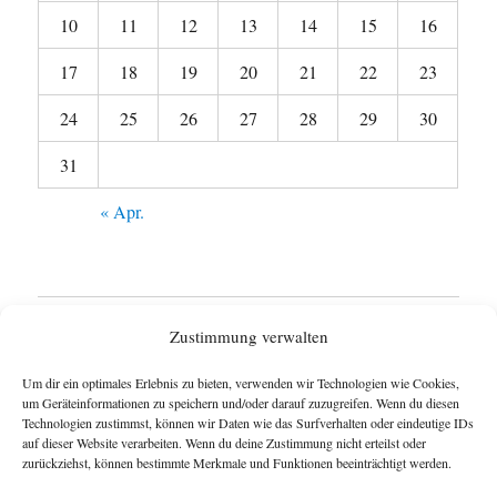
10
11
12
13
14
15
16
17
18
19
20
21
22
23
24
25
26
27
28
29
30
31
« Apr.
Startseite
Zustimmung verwalten
Untermen
Wie funktioniert das Blog ?
Um dir ein optimales Erlebnis zu bieten, verwenden wir Technologien wie Cookies,
anzeigen
um Geräteinformationen zu speichern und/oder darauf zuzugreifen. Wenn du diesen
Technologien zustimmst, können wir Daten wie das Surfverhalten oder eindeutige IDs
Impressum
auf dieser Website verarbeiten. Wenn du deine Zustimmung nicht erteilst oder
zurückziehst, können bestimmte Merkmale und Funktionen beeinträchtigt werden.
Datenschutzerklärung