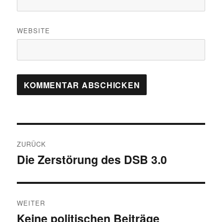
WEBSITE
Beitragsnavigation
ZURÜCK
Die Zerstörung des DSB 3.0
Vorheriger
Beitrag:
WEITER
Keine politischen Beiträge
Nächster