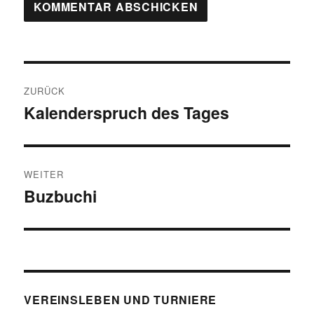
Beitragsnavigation
ZURÜCK
Kalenderspruch des Tages
Vorheriger
Beitrag:
WEITER
Buzbuchi
Nächster
Beitrag:
VEREINSLEBEN UND TURNIERE