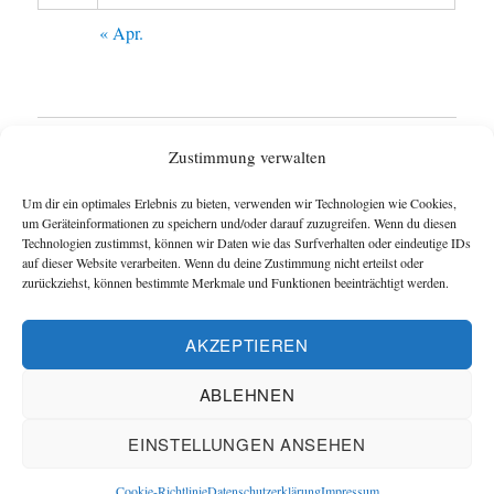
« Apr.
Startseite
Zustimmung verwalten
Untermen
Wie funktioniert das Blog ?
Um dir ein optimales Erlebnis zu bieten, verwenden wir Technologien wie Cookies,
anzeigen
um Geräteinformationen zu speichern und/oder darauf zuzugreifen. Wenn du diesen
Technologien zustimmst, können wir Daten wie das Surfverhalten oder eindeutige IDs
Impressum
auf dieser Website verarbeiten. Wenn du deine Zustimmung nicht erteilst oder
zurückziehst, können bestimmte Merkmale und Funktionen beeinträchtigt werden.
Datenschutzerklärung
AKZEPTIEREN
Cookie-Richtlinie (EU)
ABLEHNEN
Blog und Homepage der Schachfreunde Hannover
EINSTELLUNGEN ANSEHEN
Datenschutzerklärung
Mit Stolz präsentiert von Schachverein
Hannover
Cookie-Richtlinie
Datenschutzerklärung
Impressum