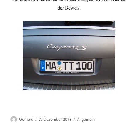
der Beweis:
Autor
Veröffentlicht
Kategorien
Gerhard
7. Dezember 2013
Allgemein
am