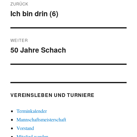
ZURÜCK
Ich bin drin (6)
Vorheriger
Beitrag:
WEITER
50 Jahre Schach
Nächster
Beitrag:
VEREINSLEBEN UND TURNIERE
Terminkalender
Mannschaftsmeisterschaft
Vorstand
Mitglied werden