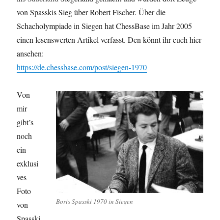
von Spasskis Sieg über Robert Fischer. Über die
Schacholympiade in Siegen hat ChessBase im Jahr 2005
einen lesenswerten Artikel verfasst. Den könnt ihr euch hier
ansehen:
https://de.chessbase.com/post/siegen-1970
Von
mir
gibt’s
noch
ein
exklusi
ves
Foto
Boris Spasski 1970 in Siegen
von
Spasski