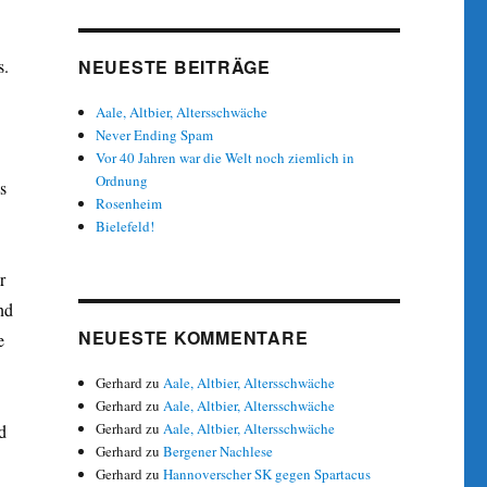
NEUESTE BEITRÄGE
s.
Aale, Altbier, Altersschwäche
Never Ending Spam
Vor 40 Jahren war die Welt noch ziemlich in
Ordnung
s
Rosenheim
Bielefeld!
r
nd
NEUESTE KOMMENTARE
e
Gerhard
zu
Aale, Altbier, Altersschwäche
Gerhard
zu
Aale, Altbier, Altersschwäche
Gerhard
zu
Aale, Altbier, Altersschwäche
d
Gerhard
zu
Bergener Nachlese
Gerhard
zu
Hannoverscher SK gegen Spartacus