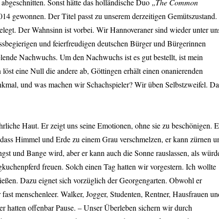
 abgeschnitten. Sonst hätte das holländische Duo
„The Common
14 gewonnen. Der Titel passt zu unserem derzeitigen Gemütszustand.
elegt. Der Wahnsinn ist vorbei. Wir Hannoveraner sind wieder unter un
wissbegierigen und feierfreudigen deutschen Bürger und Bürgerinnen
elende Nachwuchs. Um den Nachwuchs ist es gut bestellt, ist mein
löst eine Null die andere ab, Göttingen erhält einen onanierenden
kmal, und was machen wir Schachspieler? Wir üben Selbstzweifel. Da
ehrliche Haut. Er zeigt uns seine Emotionen, ohne sie zu beschönigen. E
n, dass Himmel und Erde zu einem Grau verschmelzen, er kann zürnen u
gst und Bange wird, aber er kann auch die Sonne rauslassen, als würd
gkuchenpferd freuen. Solch einen Tag hatten wir vorgestern. Ich wollte
genießen. Dazu eignet sich vorzüglich der Georgengarten. Obwohl er
er fast menschenleer. Walker, Jogger, Studenten, Rentner, Hausfrauen un
r hatten offenbar Pause. – Unser Überleben sichern wir durch