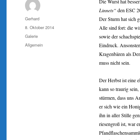
Die Wurst hat besser
Linnets“
den ESC 20
Autor
Gerhard
Der Sturm hat sich g
Veröffentlicht
8. Oktober 2014
Alle sind fort: die 
am
Format
Galerie
sowie der schachspi
Kategorien
Allgemein
Eindruck. Ansonsten 
Kragenbären als Den
muss nicht sein.
Der Herbst ist eine 
kann so traurig sei
stürmen, dass uns An
er sich wie ein Honi
ihn in aller Stille 
riesengroß ist, war 
Pfandflaschensammle