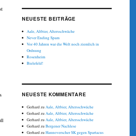
st
NEUESTE BEITRÄGE
Aale, Altbier, Altersschwäche
Never Ending Spam
Vor 40 Jahren war die Welt noch ziemlich in
Ordnung
Rosenheim
Bielefeld!
NEUESTE KOMMENTARE
s
Gerhard
zu
Aale, Altbier, Altersschwäche
Gerhard
zu
Aale, Altbier, Altersschwäche
ll
Gerhard
zu
Aale, Altbier, Altersschwäche
Gerhard
zu
Bergener Nachlese
Gerhard
zu
Hannoverscher SK gegen Spartacus