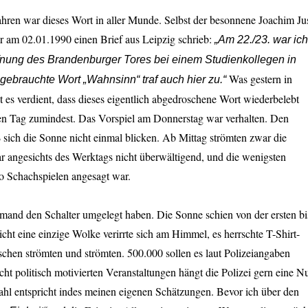
hren war dieses Wort in aller Munde. Selbst der besonnene Joachim Ju
mir am 02.01.1990 einen Brief aus Leipzig schrieb:
„Am 22./23. war ich
ffnung des Brandenburger Tores bei einem Studienkollegen in
Was gestern in
 gebrauchte Wort „Wahnsinn“ traf auch hier zu.“
 es verdient, dass dieses eigentlich abgedroschene Wort wiederbelebt
nen Tag zumindest. Das Vorspiel am Donnerstag war verhalten. Den
 sich die Sonne nicht einmal blicken. Ab Mittag strömten zwar die
r angesichts des Werktags nicht überwältigend, und die wenigsten
o Schachspielen angesagt war.
mand den Schalter umgelegt haben. Die Sonne schien von der ersten bi
icht eine einzige Wolke verirrte sich am Himmel, es herrschte T-Shirt-
chen strömten und strömten. 500.000 sollen es laut Polizeiangaben
cht politisch motivierten Veranstaltungen hängt die Polizei gern eine Nu
ahl entspricht indes meinen eigenen Schätzungen. Bevor ich über den