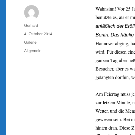
Wahnsinn! Vor 25 Ja
benutzte es, als er 
Autor
Gerhard
anläßlich der Erö
Veröffentlicht
4. Oktober 2014
Berlin. Das häufig
am
Format
Galerie
Hannover abging, hat
Kategorien
Allgemein
wird. Für diesen ei
ganzen Tag über ließ
Besucher, aber es wa
gelangten dorthin, w
Am Feiertag muss je
zur letzten Minute, n
Wetter, und die Mens
gewesen sein. Bei ni
hinten dran. Diese Z