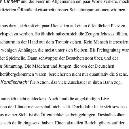
und die Feier im Allgemeinen ein paar Worte verliere, möch
n Einheit“
aktizierten Öffentlichkeitsarbeit unserer Schachorganisationen widmen.
smus dazu, sich mit ein paar Utensilien auf einen öffentlichen Platz zu
achspiel zu werben. So ähnlich müssen sich die Zeugen Jehovas fühlen,
chtturm in der Hand auf dem Trottoir stehen. Kein Mensch interessiert
ie wenigen Anhänger, die meist unter sich bleiben. Bis Freitagmittag war
 der Spielmeile. Dann schwappte der Besucherstrom über, und der
ür Stimmung. Die Mädchen und Jungen, die von der Deutschen
herübergekommen waren, bereicherten nicht nur quantitativ die Szene,
für Action, das viele Zuschauer in ihren Bann zog.
„Kondischach“
onnte ich nicht entdecken. Auch fand die angekündigte Live-
ien der Ländermeisterschaft nicht statt. Doch dafür hätte sich sowieso
Aus meiner Sicht ist die Öffentlichkeitsarbeit gelungen. Deshalb sollten
e sich dafür eingesetzt haben. Einen aktuellen Bericht gibt es auf der