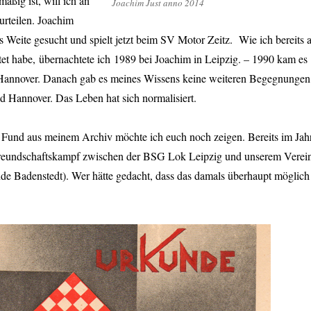
ßig ist, will ich an
Joachim Just anno 2014
eurteilen. Joachim
das Weite gesucht und spielt jetzt beim SV Motor Zeitz. Wie ich bereits 
htet habe, übernachtete ich 1989 bei Joachim in Leipzig. – 1990 kam es
annover. Danach gab es meines Wissens keine weiteren Begegnungen
d Hannover. Das Leben hat sich normalisiert.
n Fund aus meinem Archiv möchte ich euch noch zeigen. Bereits im Jah
Freundschaftskampf zwischen der BSG Lok Leipzig und unserem Verei
de Badenstedt). Wer hätte gedacht, dass das damals überhaupt möglich