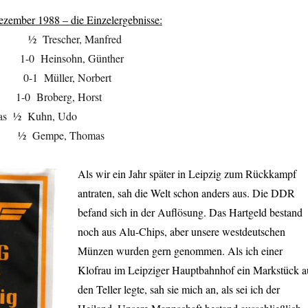
zember 1988 – die Einzelergebnisse:
r ½ Trescher, Manfred
s 1-0 Heinsohn, Günther
m 0-1 Müller, Norbert
rd 1-0 Broberg, Horst
eas ½ Kuhn, Udo
nk ½ Gempe, Thomas
Als wir ein Jahr später in Leipzig zum Rückkampf
antraten, sah die Welt schon anders aus. Die DDR
befand sich in der Auflösung. Das Hartgeld bestand
noch aus Alu-Chips, aber unsere westdeutschen
Münzen wurden gern genommen. Als ich einer
Klofrau im Leipziger Hauptbahnhof ein Markstück a
den Teller legte, sah sie mich an, als sei ich der