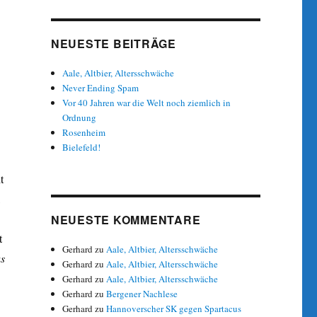
NEUESTE BEITRÄGE
Aale, Altbier, Altersschwäche
Never Ending Spam
Vor 40 Jahren war die Welt noch ziemlich in
Ordnung
Rosenheim
Bielefeld!
t
,
NEUESTE KOMMENTARE
t
Gerhard
zu
Aale, Altbier, Altersschwäche
s
Gerhard
zu
Aale, Altbier, Altersschwäche
Gerhard
zu
Aale, Altbier, Altersschwäche
Gerhard
zu
Bergener Nachlese
Gerhard
zu
Hannoverscher SK gegen Spartacus