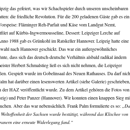
pzig das gefeiert, was wir Schachspieler durch unseren unscheinbaren
atten: die friedliche Revolution. Für die 200 geladenen Gäste gab es ein
orspeise: Fläminger Reh-Parfait und Käse vom Landgut Nemt,
filet auf Kürbis-Ingwermousseline, Dessert: Leipziger Lerche auf
nno 1988 gab es Grünkohl im Ratskeller Hannover. Leipzig hatte eine
wahl nach Hannover geschickt. Das war ein außergewöhnliches
nte, dass sich das deutsch-deutsche Verhältnis alsbald radikal ändern
ster Herbert Schmalstieg ließ es sich nicht nehmen, die Leipziger
ßen. Gespielt wurde im Gobelinsaal des Neuen Rathauses. Da darf nich
Palm hat darüber einen lesenswerten Artikel (siehe Galerie) geschrieben
n der HAZ veröffentlicht wurde. Zu dem Artikel gehören die Fotos von
pzig) und Peter Panzer (Hannover). Wir konnten einen knappen Sieg mi
buchen. Aber das war nebensächlich. Frank Palm formulierte es so:
„Da
r Weltoffenheit der Sachsen wurde bestätigt, während das Klischee von
ranern eine erneute Widerlegung fand.“