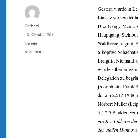
Gestern wurde in Lei
Einsatz vorbereitet h
Autor
Gerhard
Drei-Gänge-Menü. V
Veröffentlicht
10. Oktober 2014
Hauptgang: Steinbutt
am
Format
Galerie
Waldbeerenragout. A
Kategorien
Allgemein
6-köpfige Schachaus
Ereignis. Niemand ah
würde. Oberbürgermei
Delegation zu begrü
jeder hinein. Frank 
der am 22.12.1988 i
Norbert Müller (Lei
3,5:2,5 Punkten ver
positive Bild von de
den steifen Hannove