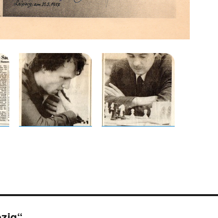
pzig“