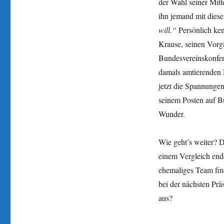
der Wahl seiner Mitt
ihn jemand mit dies
will.“
Persönlich ken
Krause, seinen Vorgä
Bundesvereinskonfere
damals amtierenden P
jetzt die Spannunge
seinem Posten auf Bun
Wunder.
Wie geht’s weiter? D
einem Vergleich end
ehemaliges Team fin
bei der nächsten Prä
aus?