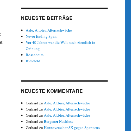
NEUESTE BEITRÄGE
Aale, Altbier, Altersschwäche
t
Never Ending Spam
t:
Vor 40 Jahren war die Welt noch ziemlich in
Ordnung
Rosenheim
Bielefeld!
NEUESTE KOMMENTARE
Gerhard
zu
Aale, Altbier, Altersschwäche
Gerhard
zu
Aale, Altbier, Altersschwäche
Gerhard
zu
Aale, Altbier, Altersschwäche
Gerhard
zu
Bergener Nachlese
Gerhard
zu
Hannoverscher SK gegen Spartacus