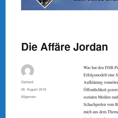
Die Affäre Jordan
Was hat den DSB-Prä
Erfolgsmodell eine 
Autor
Gerhard
Aufklärung vonnöten 
Veröffentlicht
26. August 2018
Öffentlichkeit geze
am
Kategorien
Allgemein
sozialen Medien rauf
Schachperlen vom Bod
mich aus dem Thema 