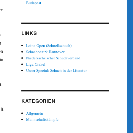
Budapest
er
LINKS
m
h
Leine-Open (Schnellschach)
on
Schachbezirk Hannover
Niedersächsischer Schachverband
in
Liga-Orakel
Unser Special: Schach in der Literatur
t
KATEGORIEN
ft
Allgemein
Mannschaftskämpfe