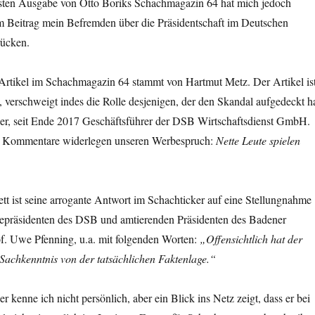
sten Ausgabe von Otto Boriks Schachmagazin 64 hat mich jedoch
em Beitrag mein Befremden über die Präsidentschaft im Deutschen
ücken.
Artikel im Schachmagazin 64 stammt von Hartmut Metz. Der Artikel is
, verschweigt indes die Rolle desjenigen, der den Skandal aufgedeckt ha
ner, seit Ende 2017 Geschäftsführer der DSB Wirtschaftsdienst GmbH.
n Kommentare widerlegen unseren Werbespruch:
Nette Leute spielen
tt ist seine arrogante Antwort im Schachticker auf eine Stellungnahme
präsidenten des DSB und amtierenden Präsidenten des Badener
f. Uwe Pfenning, u.a. mit folgenden Worten:
„Offensichtlich hat der
Sachkenntnis von der tatsächlichen Faktenlage.“
r kenne ich nicht persönlich, aber ein Blick ins Netz zeigt, dass er bei