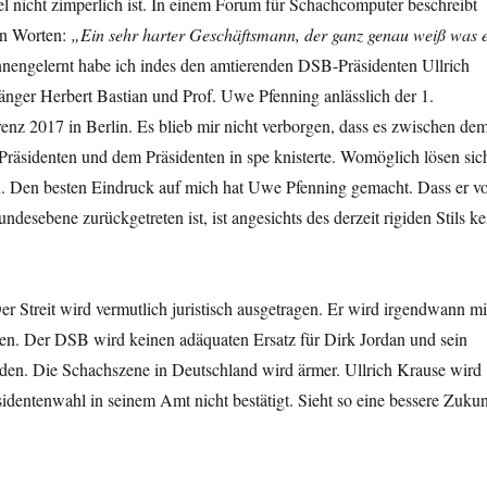
el nicht zimperlich ist. In einem Forum für Schachcomputer beschreibt
en Worten:
„Ein sehr harter Geschäftsmann, der ganz genau weiß was 
nengelernt habe ich indes den amtierenden DSB-Präsidenten Ullrich
nger Herbert Bastian und Prof. Uwe Pfenning anlässlich der 1.
nz 2017 in Berlin. Es blieb mir nicht verborgen, dass es zwischen de
räsidenten und dem Präsidenten in spe knisterte. Womöglich lösen sic
n. Den besten Eindruck auf mich hat Uwe Pfenning gemacht. Dass er v
desebene zurückgetreten ist, ist angesichts des derzeit rigiden Stils ke
er Streit wird vermutlich juristisch ausgetragen. Er wird irgendwann mi
en. Der DSB wird keinen adäquaten Ersatz für Dirk Jordan und sein
den. Die Schachszene in Deutschland wird ärmer. Ullrich Krause wird
sidentenwahl in seinem Amt nicht bestätigt. Sieht so eine bessere Zukun