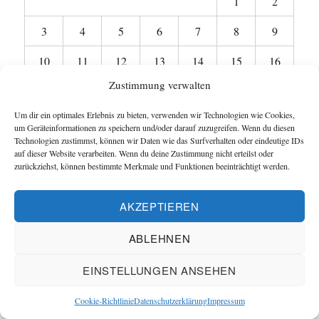
1
2
3
4
5
6
7
8
9
10
11
12
13
14
15
16
Zustimmung verwalten
17
18
19
20
21
22
23
Um dir ein optimales Erlebnis zu bieten, verwenden wir Technologien wie Cookies,
24
25
26
27
28
29
30
um Geräteinformationen zu speichern und/oder darauf zuzugreifen. Wenn du diesen
Technologien zustimmst, können wir Daten wie das Surfverhalten oder eindeutige IDs
31
auf dieser Website verarbeiten. Wenn du deine Zustimmung nicht erteilst oder
zurückziehst, können bestimmte Merkmale und Funktionen beeinträchtigt werden.
« Apr.
AKZEPTIEREN
ABLEHNEN
Startseite
EINSTELLUNGEN ANSEHEN
Untermen
Wie funktioniert das Blog ?
anzeigen
Cookie-Richtlinie
Datenschutzerklärung
Impressum