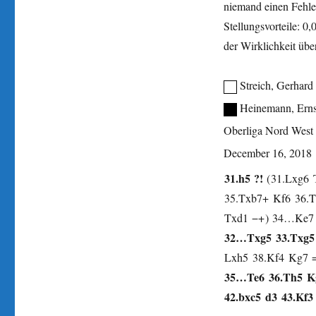
niemand einen Fehle
Stellungsvorteile: 0
der Wirklichkeit übe
Streich, Gerhard
Heinemann, Erns
Oberliga Nord West
December 16, 2018
31.
h5
?!
31.
Lxg6
35.
Txb7+
Kf6
36.
T
Txd1
−+
34…
Ke7
32…
Txg5
33.
Txg5
Lxh5
38.
Kf4
Kg7
35…
Te6
36.
Th5
K
42.
bxc5
d3
43.
Kf3