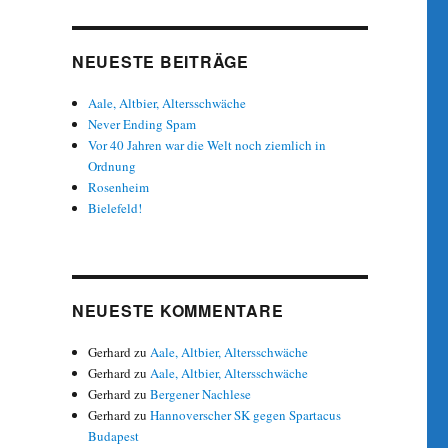
NEUESTE BEITRÄGE
Aale, Altbier, Altersschwäche
Never Ending Spam
Vor 40 Jahren war die Welt noch ziemlich in
Ordnung
Rosenheim
Bielefeld!
NEUESTE KOMMENTARE
Gerhard
zu
Aale, Altbier, Altersschwäche
Gerhard
zu
Aale, Altbier, Altersschwäche
Gerhard
zu
Bergener Nachlese
Gerhard
zu
Hannoverscher SK gegen Spartacus
Budapest