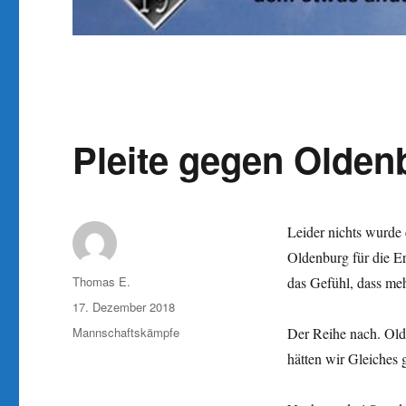
Pleite gegen Olden
Leider nichts wurde 
Oldenburg für die Er
Autor
Thomas E.
das Gefühl, dass meh
Veröffentlicht
17. Dezember 2018
am
Kategorien
Mannschaftskämpfe
Der Reihe nach. Olde
hätten wir Gleiches g