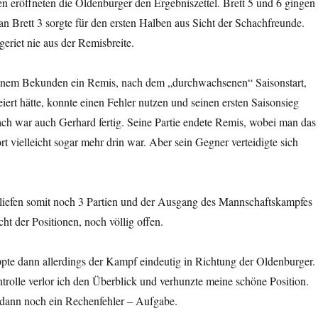
n eröffneten die Oldenburger den Ergebniszettel. Brett 5 und 6 gingen
an Brett 3 sorgte für den ersten Halben aus Sicht der Schachfreunde.
geriet nie aus der Remisbreite.
enem Bekunden ein Remis, nach dem „durchwachsenen“ Saisonstart,
feiert hätte, konnte einen Fehler nutzen und seinen ersten Saisonsieg
ch war auch Gerhard fertig. Seine Partie endete Remis, wobei man das
rt vielleicht sogar mehr drin war. Aber sein Gegner verteidigte sich
liefen somit noch 3 Partien und der Ausgang des Mannschaftskampfes
ht der Positionen, noch völlig offen.
ppte dann allerdings der Kampf eindeutig in Richtung der Oldenburger.
rolle verlor ich den Überblick und verhunzte meine schöne Position.
dann noch ein Rechenfehler – Aufgabe.