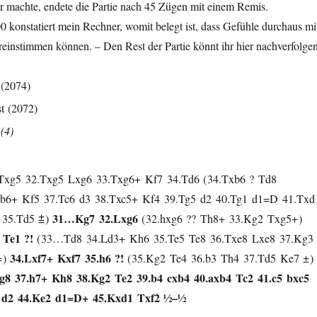
r machte, endete die Partie nach 45 Zügen mit einem Remis.
,00 konstatiert mein Rechner, womit belegt ist, dass Gefühle durchaus mi
reinstimmen können. – Den Rest der Partie könnt ihr hier nachverfolgen
2074
t
2072
4
Txg5
32.
Txg5
Lxg6
33.
Txg6+
Kf7
34.
Td6
34.
Txb6
?
Td8
b6+
Kf5
37.
Tc6
d3
38.
Txc5+
Kf4
39.
Tg5
d2
40.
Tg1
d1=D
41.
Txd
31…
Kg7
32.
Lxg6
35.
Td5
⩲
32.
hxg6
??
Th8+
33.
Kg2
Txg5+
Te1
?!
33…
Td8
34.
Ld3+
Kh6
35.
Te5
Te8
36.
Txe8
Lxe8
37.
Kg3
34.
Lxf7+
Kxf7
35.
h6
?!
=
35.
Kg2
Te4
36.
b3
Th4
37.
Td5
Ke7
±
g8
37.
h7+
Kh8
38.
Kg2
Te2
39.
b4
cxb4
40.
axb4
Tc2
41.
c5
bxc5
d2
44.
Ke2
d1=D+
45.
Kxd1
Txf2
½–½