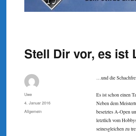
Stell Dir vor, es i
…und die Schachfre
Autor
Uwe
Es ist schon einen 
Veröffentlicht
4. Januar 2016
Neben dem Meisterturn
am
Kategorien
Allgemein
besetztes A-Open und
letztlich vom Hobbys
seinesgleichen zu tre