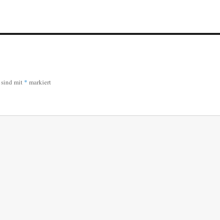
r sind mit
*
markiert