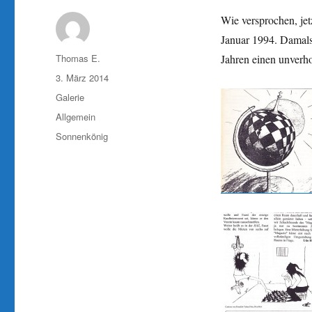
Wie versprochen, je
Januar 1994. Damals 
Autor
Thomas E.
Jahren einen unverh
Veröffentlicht
3. März 2014
am
Format
Galerie
Kategorien
Allgemein
Schlagwörter
Sonnenkönig