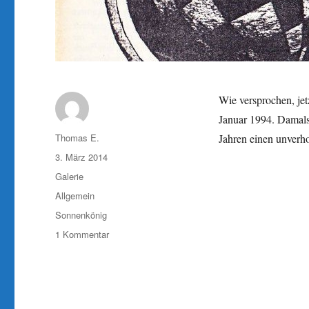
Wie versprochen, je
Januar 1994. Damals 
Autor
Thomas E.
Jahren einen unverh
Veröffentlicht
3. März 2014
am
Format
Galerie
Kategorien
Allgemein
Schlagwörter
Sonnenkönig
zu
1 Kommentar
Sonnenkönig,
die
Zwote