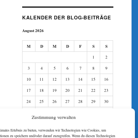
KALENDER DER BLOG-BEITRÄGE
August 2026
M
D
M
D
F
S
S
1
2
3
4
5
6
7
8
9
10
11
12
13
14
15
16
17
18
19
20
21
22
23
24
25
26
27
28
29
30
31
Zustimmung verwalten
« Apr.
timales Erlebnis zu bieten, verwenden wir Technologien wie Cookies, um
tionen zu speichern und/oder darauf zuzugreifen. Wenn du diesen Technologien