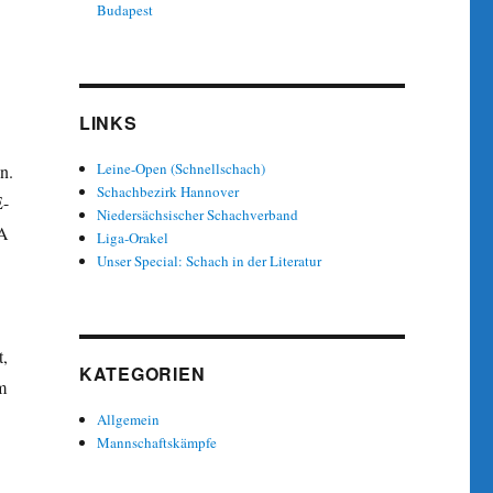
Budapest
LINKS
Leine-Open (Schnellschach)
n.
Schachbezirk Hannover
E-
Niedersächsischer Schachverband
CA
Liga-Orakel
Unser Special: Schach in der Literatur
t,
KATEGORIEN
m
Allgemein
Mannschaftskämpfe