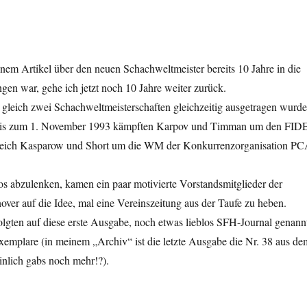
em Artikel über den neuen Schachweltmeister bereits 10 Jahre in die
en war, gehe ich jetzt noch 10 Jahre weiter zurück.
ls gleich zwei Schachweltmeisterschaften gleichzeitig ausgetragen wurde
is zum 1. November 1993 kämpften Karpov und Timman um den FID
tgleich Kasparow und Short um die WM der Konkurrenzorganisation P
 abzulenken, kamen ein paar motivierte Vorstandsmitglieder der
er auf die Idee, mal eine Vereinszeitung aus der Taufe zu heben.
olgten auf diese erste Ausgabe, noch etwas lieblos SFH-Journal genann
xemplare (in meinem „Archiv“ ist die letzte Ausgabe die Nr. 38 aus de
inlich gabs noch mehr!?).