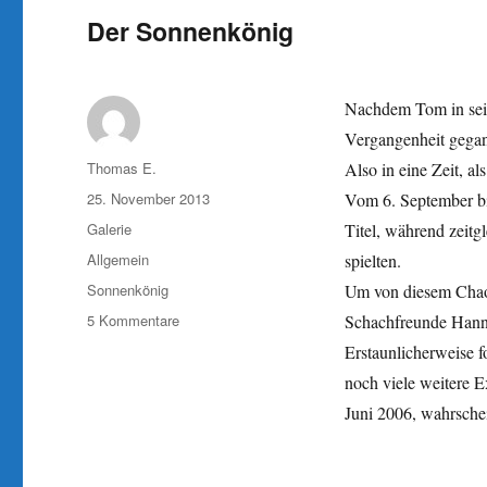
Der Sonnenkönig
Nachdem Tom in sein
Vergangenheit gegang
Autor
Thomas E.
Also in eine Zeit, a
Veröffentlicht
25. November 2013
Vom 6. September b
am
Format
Galerie
Titel, während zei
Kategorien
Allgemein
spielten.
Schlagwörter
Sonnenkönig
Um von diesem Chaos
zu
5 Kommentare
Schachfreunde Hannov
Der
Erstaunlicherweise f
Sonnenkönig
noch viele weitere E
Juni 2006, wahrsche