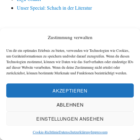
Unser Special: Schach in der Literatur
Zustimmung verwalten
KATEGORIEN
Um dir ein optimales Erlebnis zu bieten, verwenden wir Technologien wie Cookies,
um Geräteinformationen zu speichern und/oder darauf zuzugreifen. Wenn du diesen
Allgemein
Technologien zustimmst, können wir Daten wie das Surfverhalten oder eindeutige IDs
auf dieser Website verarbeiten. Wenn du deine Zustimmung nicht erteilst oder
Mannschaftskämpfe
zurückziehst, können bestimmte Merkmale und Funktionen beeinträchtigt werden.
AKZEPTIEREN
KALENDER DER BLOG-BEITRÄGE
ABLEHNEN
EINSTELLUNGEN ANSEHEN
August 2026
Cookie-Richtlinie
Datenschutzerklärung
Impressum
M
D
M
D
F
S
S