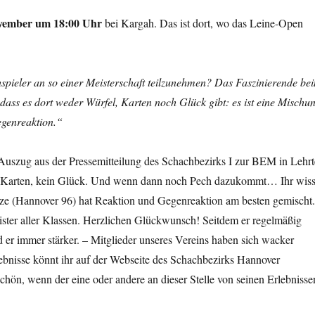
vember um 18:00 Uhr
bei Kargah. Das ist dort, wo das Leine-Open
pieler an so einer Meisterschaft teilzunehmen? Das Faszinierende be
, dass es dort weder Würfel, Karten noch Glück gibt: es ist eine Mischu
genreaktion.“
-Auszug aus der Pressemitteilung des Schachbezirks I zur BEM in Lehrt
e Karten, kein Glück. Und wenn dann noch Pech dazukommt… Ihr wiss
ze (Hannover 96) hat Reaktion und Gegenreaktion am besten gemischt.
ster aller Klassen. Herzlichen Glückwunsch! Seitdem er regelmäßig
rd er immer stärker. – Mitglieder unseres Vereins haben sich wacker
ebnisse könnt ihr auf der Webseite des Schachbezirks Hannover
chön, wenn der eine oder andere an dieser Stelle von seinen Erlebnisse