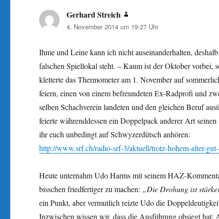
Gerhard Streich
sagt:
4. November 2014 um 19:27 Uhr
Ihme und Leine kann ich nicht auseinanderhalten, deshalb
falschen Spiellokal steht. – Kaum ist der Oktober vorbei
kletterte das Thermometer am 1. November auf sommerlic
feiern, einen von einem befreundeten Ex-Radprofi und z
selben Schachverein landeten und den gleichen Beruf ausü
feierte währenddessen ein Doppelpack anderer Art seinen
ihr euch unbedingt auf Schwyzerdütsch anhören:
http://www.srf.ch/radio-srf-3/aktuell/trotz-hohem-alter-gut
Heute unternahm Udo Harms mit seinem HAZ-Kommentar de
bisschen friedfertiger zu machen:
„Die Drohung ist stärke
ein Punkt, aber vermutlich reizte Udo die Doppeldeutigke
Inzwischen wissen wir, dass die Ausführung obsiegt hat: A