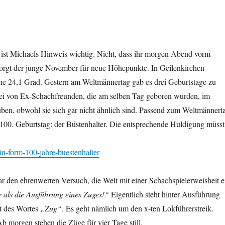
 ist Michaels Hinweis wichtig. Nicht, dass ihr morgen Abend vorm
, sorgt der junge November für neue Höhepunkte. In Geilenkirchen
he 24,1 Grad. Gestern am Weltmännertag gab es drei Geburtstage zu
wei von Ex-Schachfreunden, die am selben Tag geboren wurden, im
ben, obwohl sie sich gar nicht ähnlich sind. Passend zum Weltmännert
 100. Geburtstag: der Büstenhalter. Die entsprechende Huldigung müsst
-in-form-100-jahre-buestenhalter
n ehrenwerten Versuch, die Welt mit einer Schachspielerweisheit e
r als die Ausführung eines Zuges!“
Eigentlich steht hinter Ausführung
it des Wortes
„Zug“
. Es geht nämlich um den x-ten Lokführerstreik.
b morgen stehen die Züge für vier Tage still.