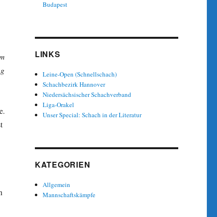
Budapest
LINKS
im
ng
Leine-Open (Schnellschach)
Schachbezirk Hannover
Niedersächsischer Schachverband
Liga-Orakel
e.
Unser Special: Schach in der Literatur
t
KATEGORIEN
Allgemein
n
Mannschaftskämpfe