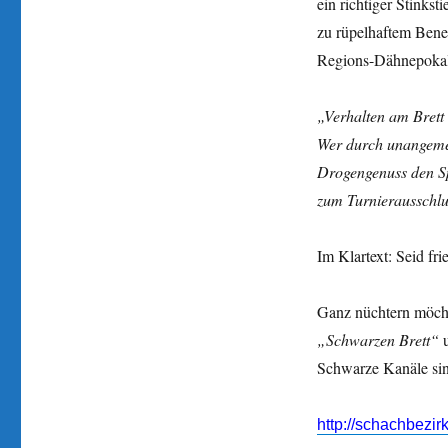
ein richtiger Stinks
zu rüpelhaftem Bene
Regions-Dähnepokal
„Verhalten am Brett 
Wer durch unangemes
Drogengenuss den Spi
zum Turnierausschlu
Im Klartext: Seid fri
Ganz nüchtern möcht
„Schwarzen Brett“
u
Schwarze Kanäle sin
http://schachbezir