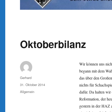
Oktoberbilanz
Wir können uns nich
begann mit dem Wahn
Autor
Gerhard
das über den Große
Veröffentlicht
31. Oktober 2014
nichts für Schachspie
am
Kategorien
Allgemein
dafür. Da halten wir
Reformation, der heu
gestern in der HAZ 