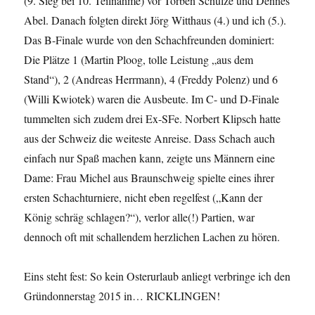
(9. Sieg bei 10. Teilnahme) vor Torben Schulze und Dennes
Abel. Danach folgten direkt Jörg Witthaus (4.) und ich (5.).
Das B-Finale wurde von den Schachfreunden dominiert:
Die Plätze 1 (Martin Ploog, tolle Leistung „aus dem
Stand“), 2 (Andreas Herrmann), 4 (Freddy Polenz) und 6
(Willi Kwiotek) waren die Ausbeute. Im C- und D-Finale
tummelten sich zudem drei Ex-SFe. Norbert Klipsch hatte
aus der Schweiz die weiteste Anreise. Dass Schach auch
einfach nur Spaß machen kann, zeigte uns Männern eine
Dame: Frau Michel aus Braunschweig spielte eines ihrer
ersten Schachturniere, nicht eben regelfest („Kann der
König schräg schlagen?“), verlor alle(!) Partien, war
dennoch oft mit schallendem herzlichen Lachen zu hören.
Eins steht fest: So kein Osterurlaub anliegt verbringe ich den
Gründonnerstag 2015 in… RICKLINGEN!