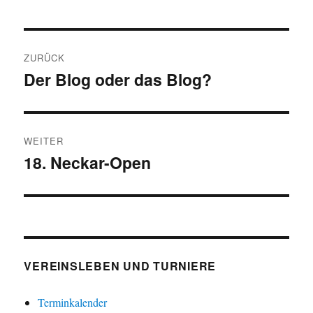
Beitragsnavigation
ZURÜCK
Der Blog oder das Blog?
Vorheriger
Beitrag:
WEITER
18. Neckar-Open
Nächster
Beitrag:
VEREINSLEBEN UND TURNIERE
Terminkalender