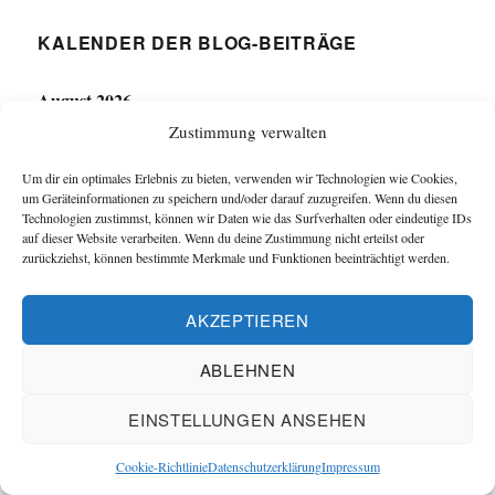
KALENDER DER BLOG-BEITRÄGE
August 2026
Zustimmung verwalten
M
D
M
D
F
S
S
Um dir ein optimales Erlebnis zu bieten, verwenden wir Technologien wie Cookies,
um Geräteinformationen zu speichern und/oder darauf zuzugreifen. Wenn du diesen
1
2
Technologien zustimmst, können wir Daten wie das Surfverhalten oder eindeutige IDs
auf dieser Website verarbeiten. Wenn du deine Zustimmung nicht erteilst oder
zurückziehst, können bestimmte Merkmale und Funktionen beeinträchtigt werden.
3
4
5
6
7
8
9
10
11
12
13
14
15
16
AKZEPTIEREN
17
18
19
20
21
22
23
ABLEHNEN
24
25
26
27
28
29
30
EINSTELLUNGEN ANSEHEN
31
Cookie-Richtlinie
Datenschutzerklärung
Impressum