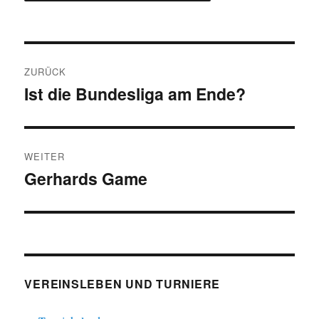
Beitragsnavigation
ZURÜCK
Ist die Bundesliga am Ende?
Vorheriger
Beitrag:
WEITER
Gerhards Game
Nächster
Beitrag:
VEREINSLEBEN UND TURNIERE