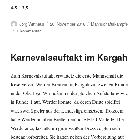
4,5 – 3,5
Autor
Veröffentlicht
Kategorien
Jörg Witthaus
26. November 2018
Mannschaftskämpfe
am
zu
1 Kommentar
Mühsamer
Sieg
im
Karnevalsauftakt im Kargah
Kellerderby
Zum Karnevalsauftakt erwartete die erste Mannschaft die
Reserve von Werder Bremen im Kargah zur zweiten Runde
in der Oberliga. Wir liefen mit der gleichen Aufstellung wie
in Runde 1 auf, Werder konnte, da deren Dritte spielfrei
war, zwei Spieler aus der Landesliga einsetzen. Trotzdem
hatte Werder an allen Bretter deutliche ELO-Vorteile. Die
Werderaner, fast alle im grün-weißen Dress zeigten sich
bestens vorbereitet. Sie hatten neben der Vorbereitung auf