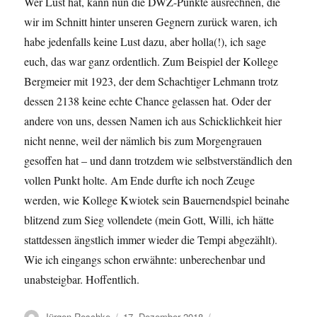
Wer Lust hat, kann nun die DWZ-Punkte ausrechnen, die
wir im Schnitt hinter unseren Gegnern zurück waren, ich
habe jedenfalls keine Lust dazu, aber holla(!), ich sage
euch, das war ganz ordentlich. Zum Beispiel der Kollege
Bergmeier mit 1923, der dem Schachtiger Lehmann trotz
dessen 2138 keine echte Chance gelassen hat. Oder der
andere von uns, dessen Namen ich aus Schicklichkeit hier
nicht nenne, weil der nämlich bis zum Morgengrauen
gesoffen hat – und dann trotzdem wie selbstverständlich den
vollen Punkt holte. Am Ende durfte ich noch Zeuge
werden, wie Kollege Kwiotek sein Bauernendspiel beinahe
blitzend zum Sieg vollendete (mein Gott, Willi, ich hätte
stattdessen ängstlich immer wieder die Tempi abgezählt).
Wie ich eingangs schon erwähnte: unberechenbar und
unabsteigbar. Hoffentlich.
Autor
Veröffentlicht
Kategorien
Jürgen Reschke
17. Dezember 2018