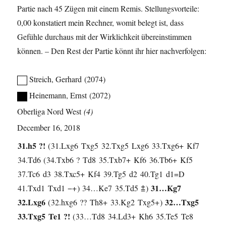
Partie nach 45 Zügen mit einem Remis. Stellungsvorteile:
0,00 konstatiert mein Rechner, womit belegt ist, dass
Gefühle durchaus mit der Wirklichkeit übereinstimmen
können. – Den Rest der Partie könnt ihr hier nachverfolgen:
Streich, Gerhard
2074
Heinemann, Ernst
2072
Oberliga Nord West
4
December 16, 2018
31.
h5
?!
31.
Lxg6
Txg5
32.
Txg5
Lxg6
33.
Txg6+
Kf7
34.
Td6
34.
Txb6
?
Td8
35.
Txb7+
Kf6
36.
Tb6+
Kf5
37.
Tc6
d3
38.
Txc5+
Kf4
39.
Tg5
d2
40.
Tg1
d1=D
31…
Kg7
41.
Txd1
Txd1
−+
34…
Ke7
35.
Td5
⩲
32.
Lxg6
32…
Txg5
32.
hxg6
??
Th8+
33.
Kg2
Txg5+
33.
Txg5
Te1
?!
33…
Td8
34.
Ld3+
Kh6
35.
Te5
Te8