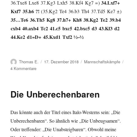
34.
Lxf7+
36.
Txe8
Lxe8
37.
Kg3
Lxh5
38.
Kf4
Kg7
=
Kxf7
35.
h6
?!
35.
Kg2
Te4
36.
b3
Th4
37.
Td5
Ke7
±
35…
Te6
36.
Th5
Kg8
37.
h7+
Kh8
38.
Kg2
Te2
39.
b4
cxb4
40.
axb4
Tc2
41.
c5
bxc5
42.
bxc5
d3
43.
Kf3
d2
44.
Ke2
d1=D+
45.
Kxd1
Txf2
½–½
Autor
Veröffentlicht
Kategorien
Thomas E.
17. Dezember 2018
Mannschaftskämpfe
am
zu
4 Kommentare
Pleite
gegen
Oldenburg
Die Unberechenbaren
Das könnte auch der Titel eines Italo-Westerns sein: „Die
Unberechenbaren“. So ähnlich wie „Die Unbeugsamen“.
Oder treffender: „Die Unabsteigbaren“. Obwohl meine