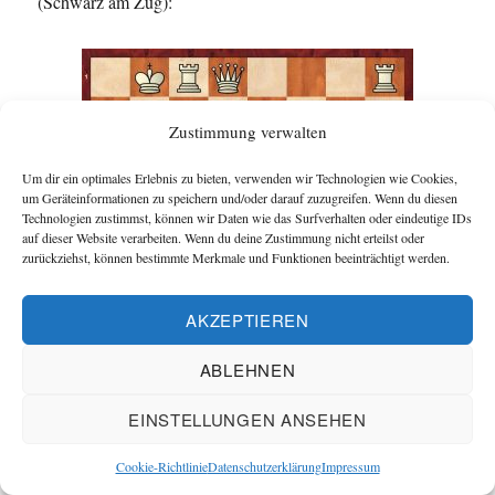
(Schwarz am Zug):
Zustimmung verwalten
Um dir ein optimales Erlebnis zu bieten, verwenden wir Technologien wie Cookies,
um Geräteinformationen zu speichern und/oder darauf zuzugreifen. Wenn du diesen
Technologien zustimmst, können wir Daten wie das Surfverhalten oder eindeutige IDs
auf dieser Website verarbeiten. Wenn du deine Zustimmung nicht erteilst oder
zurückziehst, können bestimmte Merkmale und Funktionen beeinträchtigt werden.
AKZEPTIEREN
ABLEHNEN
EINSTELLUNGEN ANSEHEN
Auch Bernd mit Weiß fand im Mittelspiel nicht den
richtigen Plan.
Cookie-Richtlinie
Datenschutzerklärung
Impressum